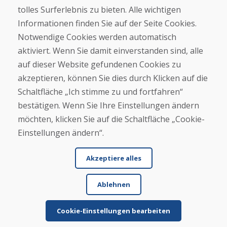
tolles Surferlebnis zu bieten. Alle wichtigen
Kaufen
Informationen finden Sie auf der Seite Cookies.
E-Shop
Notwendige Cookies werden automatisch
Impressum
Geschäftsbedingungen
aktiviert. Wenn Sie damit einverstanden sind, alle
Transport
auf dieser Website gefundenen Cookies zu
Zahlung
akzeptieren, können Sie dies durch Klicken auf die
Beschwerde
Rückgabe und Umtausch von Waren
Schaltfläche „Ich stimme zu und fortfahren“
Schutz personenbezogener Daten
bestätigen. Wenn Sie Ihre Einstellungen ändern
Cookies
möchten, klicken Sie auf die Schaltfläche „Cookie-
Einstellungen ändern“.
Akzeptiere alles
Ablehnen
© DOMIVOSPORT 2026, Alle Rechte vorbehalten
DUFEKSOFT
-
Website-Erstellung
,
Erstellung von E-Shops
Cookie-Einstellungen bearbeiten