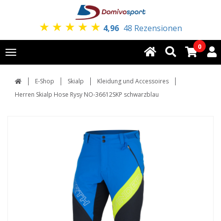
★
★
★
★
★
4,96
48 Rezensionen
0
Toggle
navigation
E-Shop
Skialp
Kleidung und Accessoires
Herren Skialp Hose Rysy NO-36612SKP schwarzblau