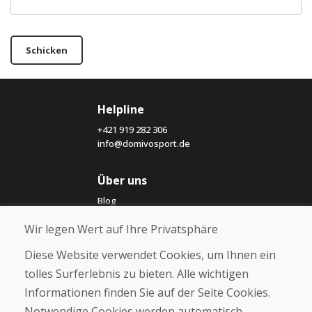
Schicken
Helpline
+421 919 282 306
info@domivosport.de
Über uns
Blog
Über uns
Wir legen Wert auf Ihre Privatsphäre
Geschäft
Kontakt
Diese Website verwendet Cookies, um Ihnen ein
tolles Surferlebnis zu bieten. Alle wichtigen
Kaufen
Informationen finden Sie auf der Seite Cookies.
E-Shop
Notwendige Cookies werden automatisch