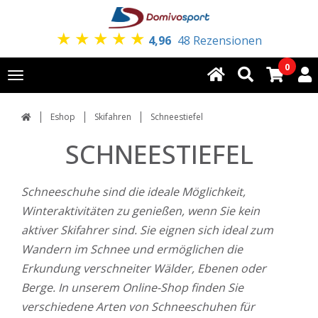
★
★
★
★
★
4,96
48 Rezensionen
0
Toggle
navigation
Eshop
Skifahren
Schneestiefel
SCHNEESTIEFEL
Schneeschuhe sind die ideale Möglichkeit,
Winteraktivitäten zu genießen, wenn Sie kein
aktiver Skifahrer sind. Sie eignen sich ideal zum
Wandern im Schnee und ermöglichen die
Erkundung verschneiter Wälder, Ebenen oder
Berge. In unserem Online-Shop finden Sie
verschiedene Arten von Schneeschuhen für