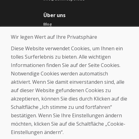
Über uns
Blog
Über uns
Wir legen Wert auf Ihre Privatsphäre
Geschäft
Kontakt
Diese Website verwendet Cookies, um Ihnen ein
tolles Surferlebnis zu bieten. Alle wichtigen
Kaufen
Informationen finden Sie auf der Seite Cookies.
E-Shop
Notwendige Cookies werden automatisch
Impressum
Geschäftsbedingungen
aktiviert. Wenn Sie damit einverstanden sind, alle
Transport
auf dieser Website gefundenen Cookies zu
Zahlung
akzeptieren, können Sie dies durch Klicken auf die
Beschwerde
Rückgabe und Umtausch von Waren
Schaltfläche „Ich stimme zu und fortfahren“
Schutz personenbezogener Daten
bestätigen. Wenn Sie Ihre Einstellungen ändern
Cookies
möchten, klicken Sie auf die Schaltfläche „Cookie-
Einstellungen ändern“.