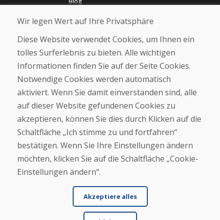
Blog
Über uns
Wir legen Wert auf Ihre Privatsphäre
Geschäft
Kontakt
Diese Website verwendet Cookies, um Ihnen ein
tolles Surferlebnis zu bieten. Alle wichtigen
Kaufen
Informationen finden Sie auf der Seite Cookies.
E-Shop
Notwendige Cookies werden automatisch
Impressum
Geschäftsbedingungen
aktiviert. Wenn Sie damit einverstanden sind, alle
Transport
auf dieser Website gefundenen Cookies zu
Zahlung
akzeptieren, können Sie dies durch Klicken auf die
Beschwerde
Rückgabe und Umtausch von Waren
Schaltfläche „Ich stimme zu und fortfahren“
Schutz personenbezogener Daten
bestätigen. Wenn Sie Ihre Einstellungen ändern
Cookies
möchten, klicken Sie auf die Schaltfläche „Cookie-
Einstellungen ändern“.
Akzeptiere alles