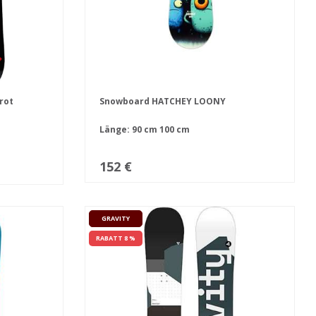
rot
Snowboard HATCHEY LOONY
Länge:
90 cm
100 cm
152 €
GRAVITY
RABATT 8 %