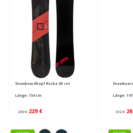
Snowboardkopf Rocka 4D rot
Snowboard
Länge: 154 cm
Länge:
147
229 €
26
269 €
312 €
HATCHEY
HATCHEY