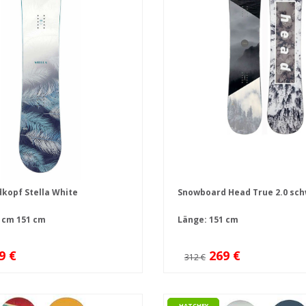
kopf Stella White
Snowboard Head True 2.0 sc
 cm
151 cm
Länge: 151 cm
9 €
269 €
312 €
HATCHEY