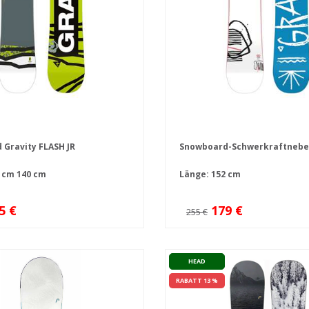
Gravity FLASH JR
Snowboard-Schwerkraftnebe
 cm
140 cm
Länge: 152 cm
5 €
179 €
255 €
HEAD
RABATT 13 %