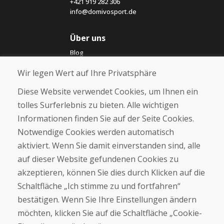
+421 919 282 306
info@domivosport.de
Über uns
Blog
Über uns
Wir legen Wert auf Ihre Privatsphäre
Geschäft
Kontakt
Diese Website verwendet Cookies, um Ihnen ein
tolles Surferlebnis zu bieten. Alle wichtigen
Kaufen
Informationen finden Sie auf der Seite Cookies.
E-Shop
Notwendige Cookies werden automatisch
Impressum
Geschäftsbedingungen
aktiviert. Wenn Sie damit einverstanden sind, alle
Transport
auf dieser Website gefundenen Cookies zu
Zahlung
akzeptieren, können Sie dies durch Klicken auf die
Beschwerde
Rückgabe und Umtausch von Waren
Schaltfläche „Ich stimme zu und fortfahren“
Schutz personenbezogener Daten
bestätigen. Wenn Sie Ihre Einstellungen ändern
Cookies
möchten, klicken Sie auf die Schaltfläche „Cookie-