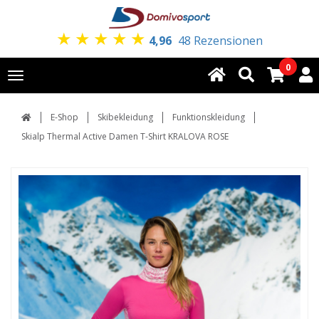
★
★
★
★
★
4,96
48 Rezensionen
0
Toggle
navigation
E-Shop
Skibekleidung
Funktionskleidung
Skialp Thermal Active Damen T-Shirt KRALOVA ROSE