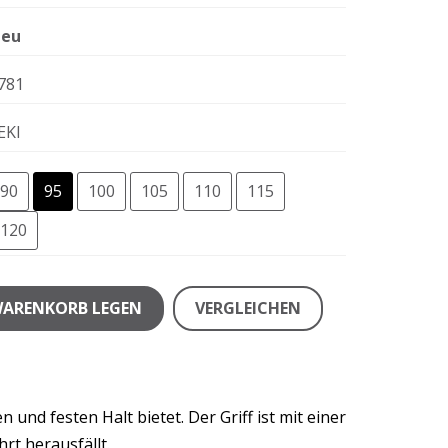
eu
781
EKI
90
95
100
105
110
115
120
WARENKORB LEGEN
VERGLEICHEN
und festen Halt bietet. Der Griff ist mit einer
rt herausfällt.