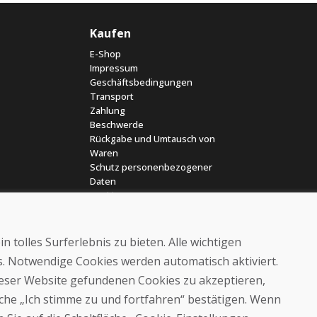
Kaufen
E-Shop
Impressum
Geschäftsbedingungen
Transport
Zahlung
Beschwerde
Rückgabe und Umtausch von
Waren
Schutz personenbezogener
Daten
Cookies
 tolles Surferlebnis zu bieten. Alle wichtigen
es. Notwendige Cookies werden automatisch aktiviert.
dieser Website gefundenen Cookies zu akzeptieren,
läche „Ich stimme zu und fortfahren“ bestätigen. Wenn
© DOMIVOSPORT 2026, Alle Rechte vorbehalten