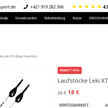
★
★
★
★
★
port.de
+421 919 282 306
4,
Skialp
Snowboarden
Skibekleidung
Basar
GROSSHAN
ke Leki XTA Base Favorite Jr.
RABATT 18 %
Laufstöcke Leki XT
18 €
22 €
VERFÜGBARKEIT
A