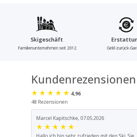
Skigeschäft
Erstattu
Familienunternehmen seit 2012
Geld-zurück-Gar
Kundenrezensionen
★
★
★
★
★
4,96
48 Rezensionen
Marcel Kapitschke, 07.05.2026
★
★
★
★
★
Hallo ich bin sehr zufrieden mit den Ski. Sie