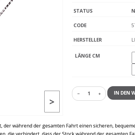
STATUS
N
CODE
5
HERSTELLER
L
LÄNGE CM
IN DEN 
1
>
t, der während der gesamten Fahrt einen sicheren, bequemen 
en, die verhindert, dass der Stock während der gesamten Fah