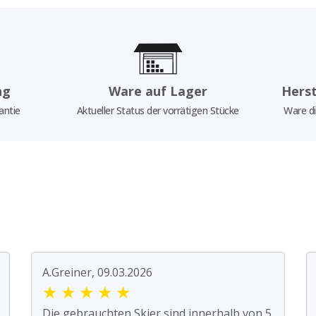
ng
Ware auf Lager
Herst
antie
Aktueller Status der vorrätigen Stücke
Ware di
A.Greiner, 09.03.2026
★
★
★
★
★
Die gebrauchten Skier sind innerhalb von 5