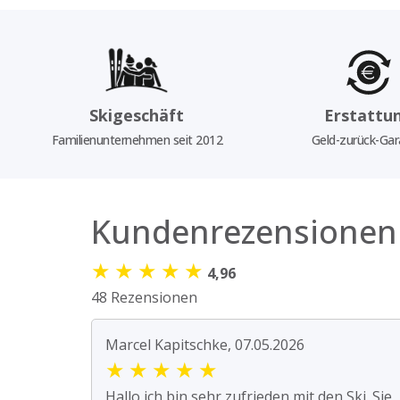
Skigeschäft
Erstattu
Familienunternehmen seit 2012
Geld-zurück-Gar
Kundenrezensionen
★
★
★
★
★
4,96
48 Rezensionen
Marcel Kapitschke, 07.05.2026
★
★
★
★
★
Hallo ich bin sehr zufrieden mit den Ski. Sie