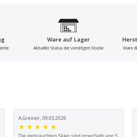
ng
Ware auf Lager
Herst
antie
Aktueller Status der vorrätigen Stücke
Ware di
A.Greiner, 09.03.2026
★
★
★
★
★
Die gebrauchten Skier sind innerhalb von 5