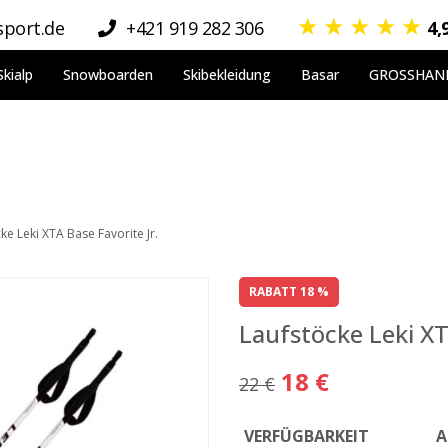
★
★
★
★
★
port.de
+421 919 282 306
4,
Skialp
Snowboarden
Skibekleidung
Basar
GROSSHAN
ke Leki XTA Base Favorite Jr.
RABATT 18 %
Laufstöcke Leki XT
18 €
22 €
VERFÜGBARKEIT
A