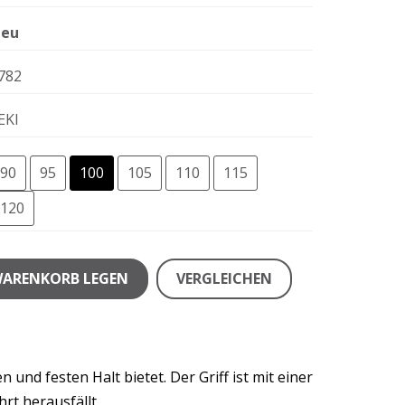
eu
782
EKI
90
95
100
105
110
115
120
WARENKORB LEGEN
VERGLEICHEN
und festen Halt bietet. Der Griff ist mit einer
rt herausfällt.