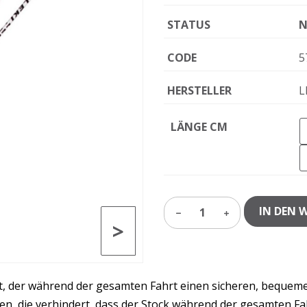
STATUS
N
CODE
5
HERSTELLER
L
LÄNGE CM
IN DEN 
1
>
t, der während der gesamten Fahrt einen sicheren, bequemen 
en, die verhindert, dass der Stock während der gesamten Fah