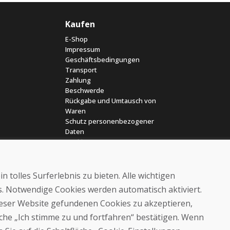
Kaufen
E-Shop
Impressum
Geschäftsbedingungen
Transport
Zahlung
Beschwerde
Rückgabe und Umtausch von
Waren
Schutz personenbezogener
Daten
Cookies
 tolles Surferlebnis zu bieten. Alle wichtigen
es. Notwendige Cookies werden automatisch aktiviert.
dieser Website gefundenen Cookies zu akzeptieren,
läche „Ich stimme zu und fortfahren“ bestätigen. Wenn
© DOMIVOSPORT 2026, Alle Rechte vorbehalten