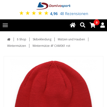
★
★
★
★
★
4,96
48 Rezensionen
0
Toggle
navigation
E-Shop
Skibekleidung
Mützen und Hauben
Wintermützen
Wintermütze 4F CAM061 rot