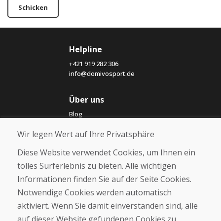
Schicken
Helpline
+421 919 282 306
info@domivosport.de
Über uns
Blog
Über uns
Wir legen Wert auf Ihre Privatsphäre
Geschäft
Kontakt
Diese Website verwendet Cookies, um Ihnen ein
tolles Surferlebnis zu bieten. Alle wichtigen
Kaufen
Informationen finden Sie auf der Seite Cookies.
E-Shop
Notwendige Cookies werden automatisch
Impressum
Geschäftsbedingungen
aktiviert. Wenn Sie damit einverstanden sind, alle
Transport
auf dieser Website gefundenen Cookies zu