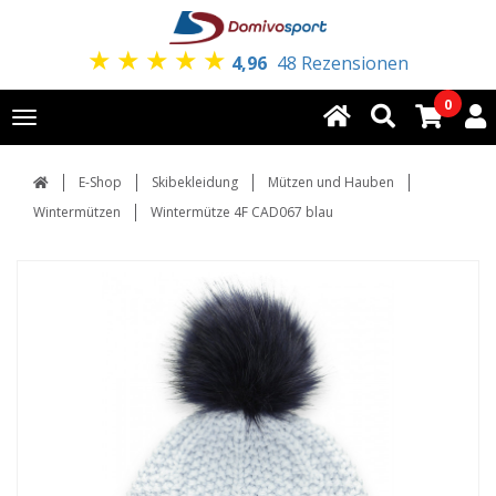
★
★
★
★
★
4,96
48 Rezensionen
0
Toggle
navigation
E-Shop
Skibekleidung
Mützen und Hauben
Wintermützen
Wintermütze 4F CAD067 blau