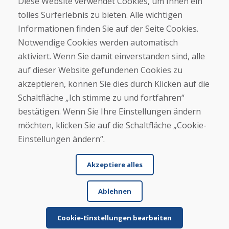
Diese Website verwendet Cookies, um Ihnen ein
tolles Surferlebnis zu bieten. Alle wichtigen
Kaufen
Informationen finden Sie auf der Seite Cookies.
E-Shop
Notwendige Cookies werden automatisch
Impressum
Geschäftsbedingungen
aktiviert. Wenn Sie damit einverstanden sind, alle
Transport
auf dieser Website gefundenen Cookies zu
Zahlung
akzeptieren, können Sie dies durch Klicken auf die
Beschwerde
Rückgabe und Umtausch von Waren
Schaltfläche „Ich stimme zu und fortfahren“
Schutz personenbezogener Daten
bestätigen. Wenn Sie Ihre Einstellungen ändern
Cookies
möchten, klicken Sie auf die Schaltfläche „Cookie-
Einstellungen ändern“.
Akzeptiere alles
Ablehnen
© DOMIVOSPORT 2026, Alle Rechte vorbehalten
DUFEKSOFT
-
Website-Erstellung
,
Erstellung von E-Shops
Cookie-Einstellungen bearbeiten