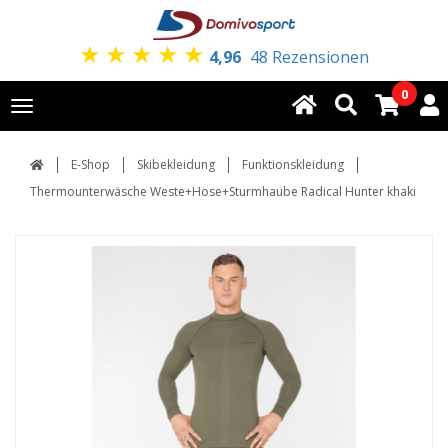
★
★
★
★
★
4,96
48 Rezensionen
0
Toggle
navigation
E-Shop
Skibekleidung
Funktionskleidung
Thermounterwäsche Weste+Hose+Sturmhaube Radical Hunter khaki