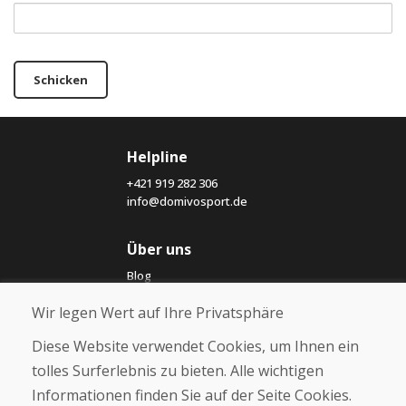
Schicken
Helpline
+421 919 282 306
info@domivosport.de
Über uns
Blog
Über uns
Wir legen Wert auf Ihre Privatsphäre
Geschäft
Kontakt
Diese Website verwendet Cookies, um Ihnen ein
tolles Surferlebnis zu bieten. Alle wichtigen
Kaufen
Informationen finden Sie auf der Seite Cookies.
E-Shop