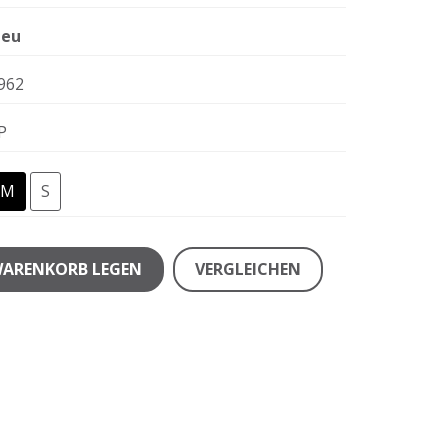
eu
962
P
M
S
WARENKORB LEGEN
VERGLEICHEN