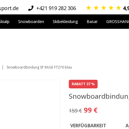
★
★
★
★
★
port.de
+421 919 282 306
4,
Skialp
Snowboarden
Skibekleidung
Basar
GROSSHAN
Snowboardbindung SP RAGE FT270 blau
RABATT 37 %
Snowboardbindung
99 €
159 €
VERFÜGBARKEIT
A