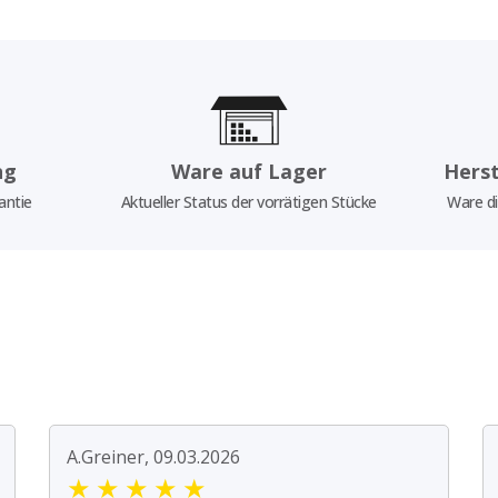
ng
Ware auf Lager
Herst
antie
Aktueller Status der vorrätigen Stücke
Ware di
A.Greiner, 09.03.2026
★
★
★
★
★