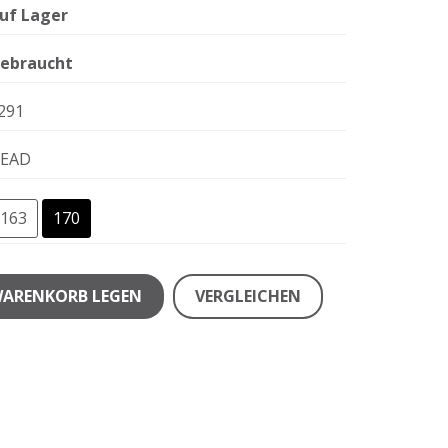
uf Lager
ebraucht
291
EAD
163
170
WARENKORB LEGEN
VERGLEICHEN