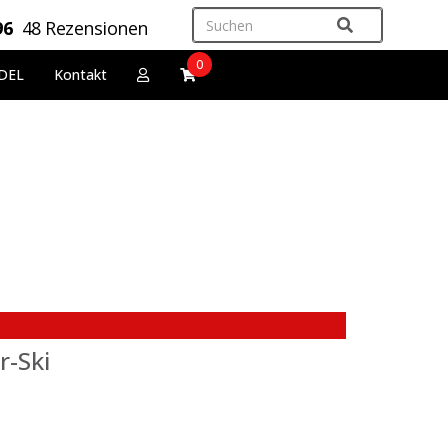
96
48 Rezensionen
0
DEL
Kontakt
r-Ski