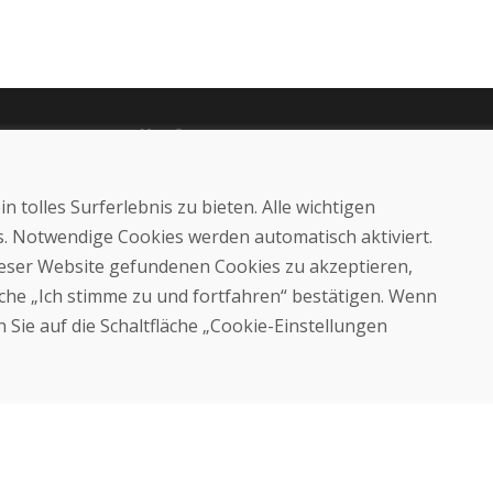
Kaufen
E-Shop
Impressum
 tolles Surferlebnis zu bieten. Alle wichtigen
Geschäftsbedingungen
Transport
es. Notwendige Cookies werden automatisch aktiviert.
Zahlung
dieser Website gefundenen Cookies zu akzeptieren,
Beschwerde
läche „Ich stimme zu und fortfahren“ bestätigen. Wenn
Rückgabe und Umtausch von
Waren
 Sie auf die Schaltfläche „Cookie-Einstellungen
Schutz personenbezogener
Daten
Cookies