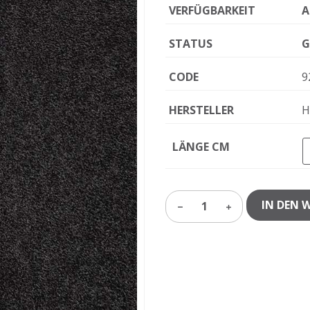
VERFÜGBARKEIT
A
STATUS
G
CODE
9
HERSTELLER
H
LÄNGE CM
IN DEN 
1