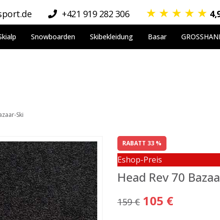
★
★
★
★
★
port.de
+421 919 282 306
4,
Skialp
Snowboarden
Skibekleidung
Basar
GROSSHAN
zaar-Ski
RABATT 33 %
Eshop-Preis
Head Rev 70 Bazaa
105 €
159 €