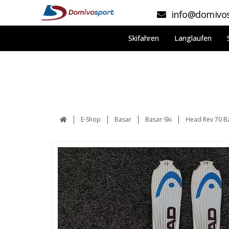
info@domivos
Skifahren
Langlaufen
E-Shop
Basar
Basar-Ski
Head Rev 70 Ba