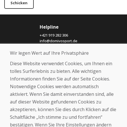
Schicken
Helpline
+421 919 282 306
info@domivosport.de
Wir legen Wert auf Ihre Privatsphäre
Über uns
Diese Website verwendet Cookies, um Ihnen ein
Blog
Über uns
tolles Surferlebnis zu bieten. Alle wichtigen
Geschäft
Informationen finden Sie auf der Seite Cookies.
Kontakt
Notwendige Cookies werden automatisch
aktiviert. Wenn Sie damit einverstanden sind, alle
Kaufen
auf dieser Website gefundenen Cookies zu
E-Shop
akzeptieren, können Sie dies durch Klicken auf die
Impressum
Geschäftsbedingungen
Schaltfläche „Ich stimme zu und fortfahren“
Transport
bestätigen. Wenn Sie Ihre Einstellungen ändern
Zahlung