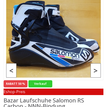
<
>
RABATT 50 %
Verkauf
Eshop-Preis
Bazar Laufschuhe Salomon RS
Carbon - NNN-Bindung