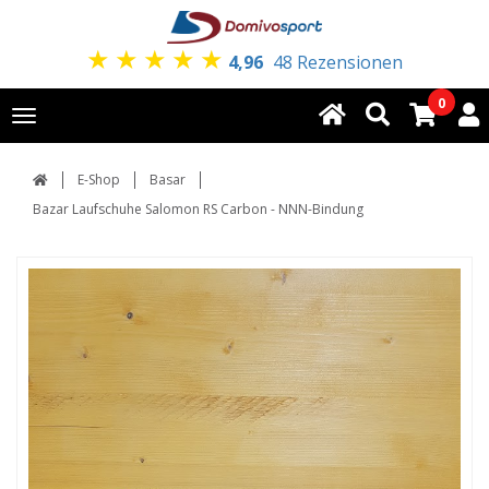
★
★
★
★
★
4,96
48 Rezensionen
0
Toggle
navigation
E-Shop
Basar
Bazar Laufschuhe Salomon RS Carbon - NNN-Bindung