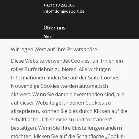
+421 919 282 306
info@domivosport.de
Über uns
Blog
Über uns
Wir legen Wert auf Ihre Privatsphäre
Geschäft
Kontakt
Diese Website verwendet Cookies, um Ihnen ein
tolles Surferlebnis zu bieten. Alle wichtigen
Kaufen
Informationen finden Sie auf der Seite Cookies.
E-Shop
Notwendige Cookies werden automatisch
Impressum
Geschäftsbedingungen
aktiviert. Wenn Sie damit einverstanden sind, alle
Transport
auf dieser Website gefundenen Cookies zu
Zahlung
akzeptieren, können Sie dies durch Klicken auf die
Beschwerde
Rückgabe und Umtausch von Waren
Schaltfläche „Ich stimme zu und fortfahren“
Schutz personenbezogener Daten
bestätigen. Wenn Sie Ihre Einstellungen ändern
Cookies
möchten, klicken Sie auf die Schaltfläche „Cookie-