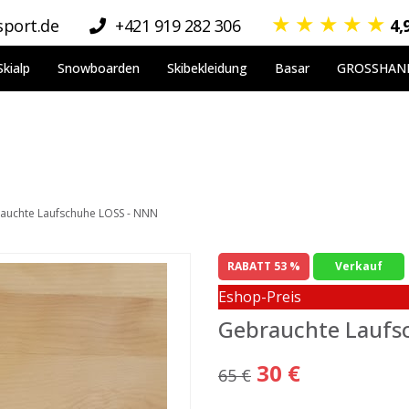
★
★
★
★
★
port.de
+421 919 282 306
4,
Skialp
Snowboarden
Skibekleidung
Basar
GROSSHAN
auchte Laufschuhe LOSS - NNN
RABATT 53 %
Verkauf
Eshop-Preis
Gebrauchte Laufs
30 €
65 €