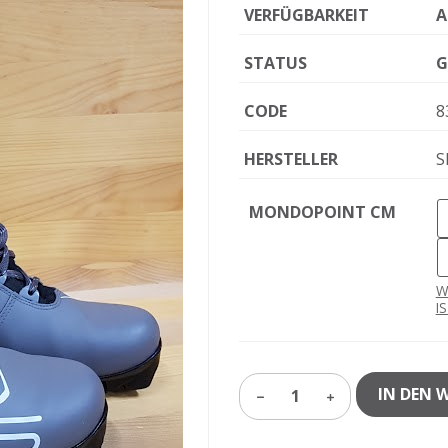
VERFÜGBARKEIT
A
STATUS
G
CODE
8
HERSTELLER
S
MONDOPOINT CM
W
I
IN DEN 
1