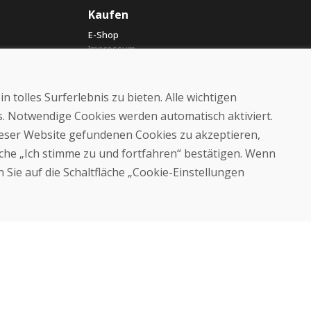
Kaufen
E-Shop
Impressum
Geschäftsbedingungen
Transport
Zahlung
 tolles Surferlebnis zu bieten. Alle wichtigen
Beschwerde
es. Notwendige Cookies werden automatisch aktiviert.
Rückgabe und Umtausch von
Waren
dieser Website gefundenen Cookies zu akzeptieren,
Schutz personenbezogener
läche „Ich stimme zu und fortfahren“ bestätigen. Wenn
Daten
 Sie auf die Schaltfläche „Cookie-Einstellungen
Cookies
© DOMIVOSPORT 2026, Alle Rechte vorbehalten
DUFEKSOFT
-
Website-Erstellung
,
Erstellung von E-Shops