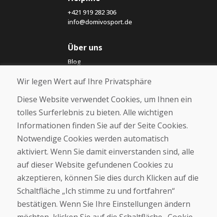
+421 919 282 306
info@domivosport.de
Über uns
Blog
Über uns
Wir legen Wert auf Ihre Privatsphäre
Geschäft
Kontakt
Diese Website verwendet Cookies, um Ihnen ein
tolles Surferlebnis zu bieten. Alle wichtigen
Kaufen
Informationen finden Sie auf der Seite Cookies.
E-Shop
Notwendige Cookies werden automatisch
Impressum
Geschäftsbedingungen
aktiviert. Wenn Sie damit einverstanden sind, alle
Transport
auf dieser Website gefundenen Cookies zu
Zahlung
akzeptieren, können Sie dies durch Klicken auf die
Beschwerde
Rückgabe und Umtausch von Waren
Schaltfläche „Ich stimme zu und fortfahren“
Schutz personenbezogener Daten
bestätigen. Wenn Sie Ihre Einstellungen ändern
Cookies