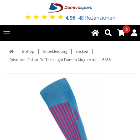
★
★
★
★
★
4,96
48 Rezensionen
0
Toggle
navigation
E-Shop
Skibekleidung
Socken
Skisocken Eisbar SKI Tech Light Damen Mugo Azur - 16858