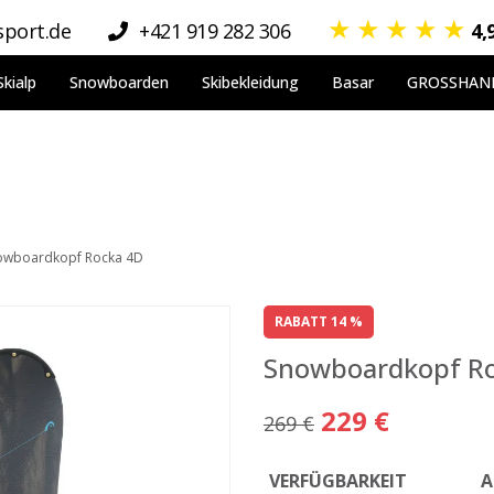
★
★
★
★
★
port.de
+421 919 282 306
4,
Skialp
Snowboarden
Skibekleidung
Basar
GROSSHAN
owboardkopf Rocka 4D
RABATT 14 %
Snowboardkopf R
229 €
269 €
VERFÜGBARKEIT
A