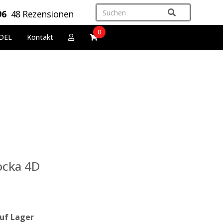
96
48 Rezensionen
0
DEL
Kontakt
ocka 4D
uf Lager