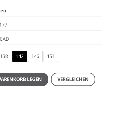
eu
177
EAD
138
142
146
151
WARENKORB LEGEN
VERGLEICHEN