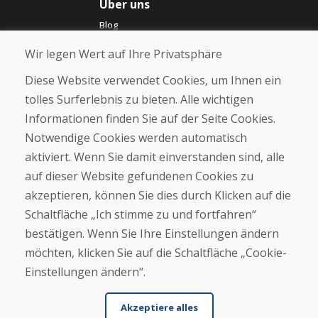
Über uns
Blog
Über uns
Wir legen Wert auf Ihre Privatsphäre
Geschäft
Kontakt
Diese Website verwendet Cookies, um Ihnen ein
tolles Surferlebnis zu bieten. Alle wichtigen
Kaufen
Informationen finden Sie auf der Seite Cookies.
E-Shop
Notwendige Cookies werden automatisch
Impressum
Geschäftsbedingungen
aktiviert. Wenn Sie damit einverstanden sind, alle
Transport
auf dieser Website gefundenen Cookies zu
Zahlung
akzeptieren, können Sie dies durch Klicken auf die
Beschwerde
Rückgabe und Umtausch von Waren
Schaltfläche „Ich stimme zu und fortfahren“
Schutz personenbezogener Daten
bestätigen. Wenn Sie Ihre Einstellungen ändern
Cookies
möchten, klicken Sie auf die Schaltfläche „Cookie-
Einstellungen ändern“.
Akzeptiere alles