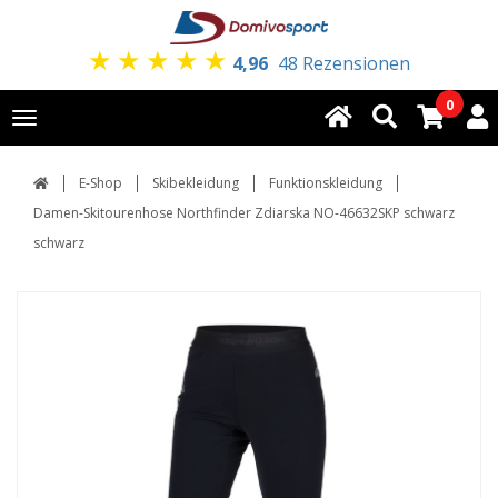
★
★
★
★
★
4,96
48 Rezensionen
0
Toggle
navigation
E-Shop
Skibekleidung
Funktionskleidung
Damen-Skitourenhose Northfinder Zdiarska NO-46632SKP schwarz
schwarz