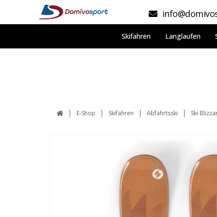
info@domivos
Skifahren
Langlaufen
E-Shop
Skifahren
Abfahrtsski
Ski Blizz