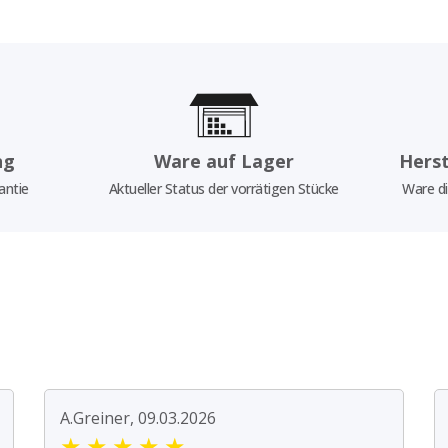
ng
Ware auf Lager
Herst
antie
Aktueller Status der vorrätigen Stücke
Ware di
A.Greiner, 09.03.2026
★
★
★
★
★