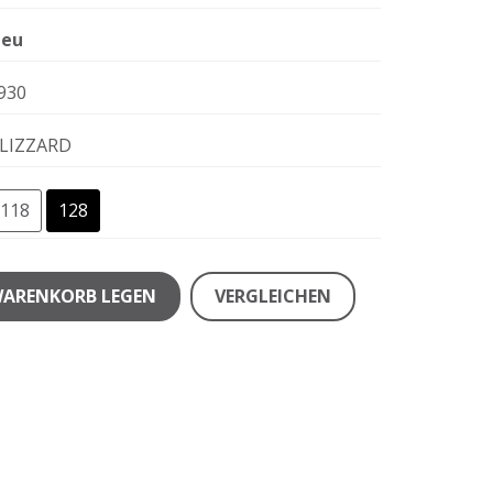
eu
930
LIZZARD
118
128
WARENKORB LEGEN
VERGLEICHEN