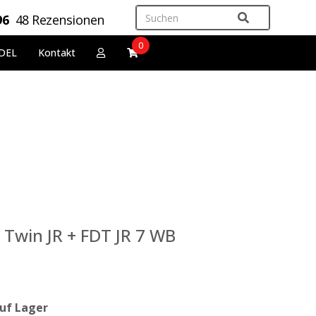
96
48 Rezensionen
0
DEL
Kontakt
a Twin JR + FDT JR 7 WB
uf Lager