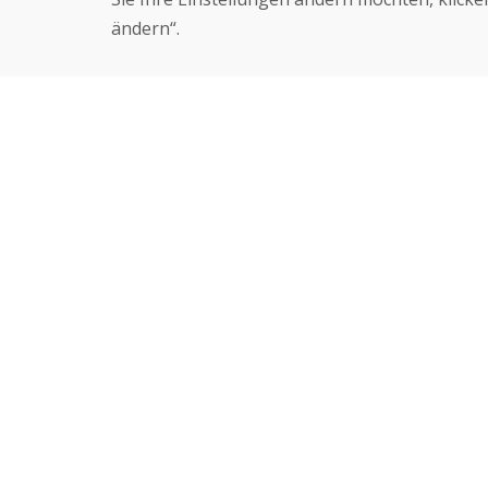
ändern“.
Helpline
Über uns
+421 919 282 306
Blog
info@domivosport.de
Über uns
Geschäft
Kontakt