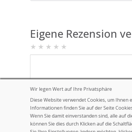
Eigene Rezension ve
★
★
★
★
★
Wir legen Wert auf Ihre Privatsphäre
Diese Website verwendet Cookies, um Ihnen ein
Vor- und Nachname
Informationen finden Sie auf der Seite Cooki
Wenn Sie damit einverstanden sind, alle auf 
können Sie dies durch Klicken auf die Schaltf
Schicken
Sie Ihre Einstellungen ändern möchten, klicken