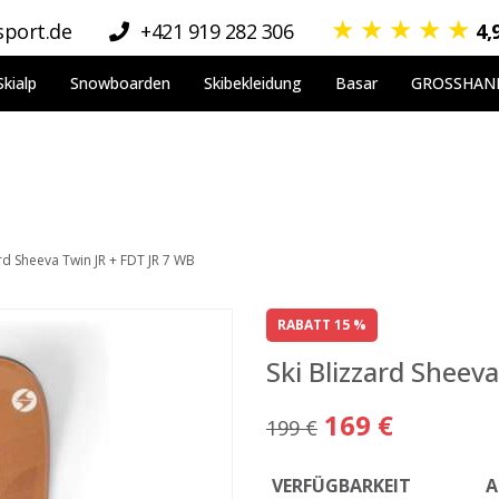
★
★
★
★
★
port.de
+421 919 282 306
4,
Skialp
Snowboarden
Skibekleidung
Basar
GROSSHAN
ard Sheeva Twin JR + FDT JR 7 WB
RABATT 15 %
Ski Blizzard Sheev
169 €
199 €
VERFÜGBARKEIT
A