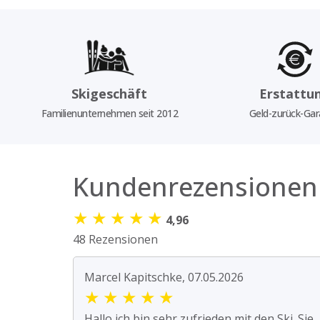
Skigeschäft
Erstattu
Familienunternehmen seit 2012
Geld-zurück-Gar
Kundenrezensionen
★
★
★
★
★
4,96
48 Rezensionen
Marcel Kapitschke, 07.05.2026
★
★
★
★
★
Hallo ich bin sehr zufrieden mit den Ski. Sie