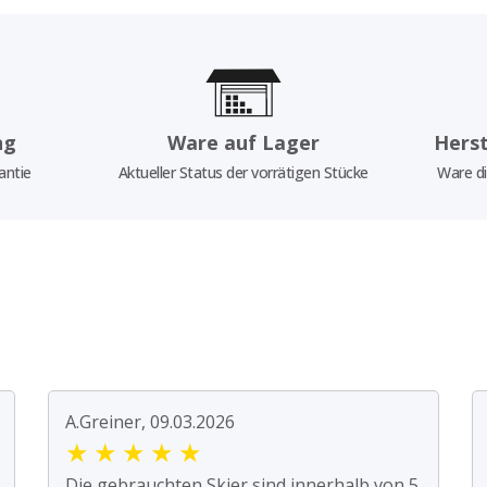
ng
Ware auf Lager
Herst
antie
Aktueller Status der vorrätigen Stücke
Ware di
A.Greiner, 09.03.2026
★
★
★
★
★
Die gebrauchten Skier sind innerhalb von 5