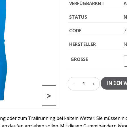
VERFÜGBARKEIT
A
STATUS
N
CODE
7
HERSTELLER
N
GRÖSSE
IN DEN 
1
>
ng oder zum Trailrunning bei kaltem Wetter. Sie müssen ni
anglaufen anziehen sollen. Mit diesen Gummibändern könne