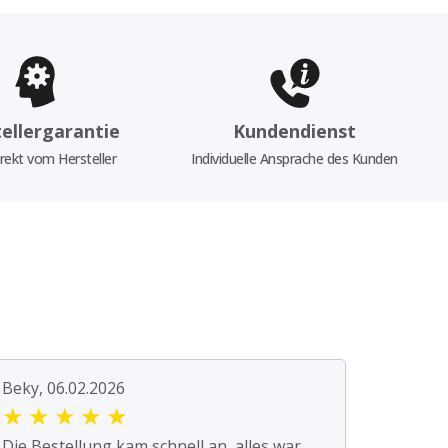
ellergarantie
Kundendienst
rekt vom Hersteller
Individuelle Ansprache des Kunden
Beky, 06.02.2026
★
★
★
★
★
Die Bestellung kam schnell an, alles war