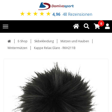
★
★
★
★
★
4,96
48 Rezensionen
0
Toggle
navigation
E-Shop
Skibekleidung
Mützen und Hauben
Wintermützen
Kappe Relax Glare - RKH211B