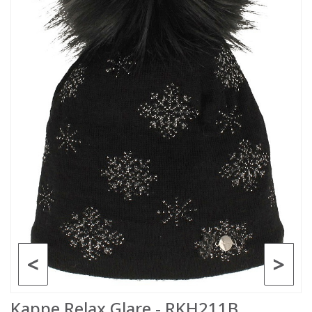
<
>
Kappe Relax Glare - RKH211B