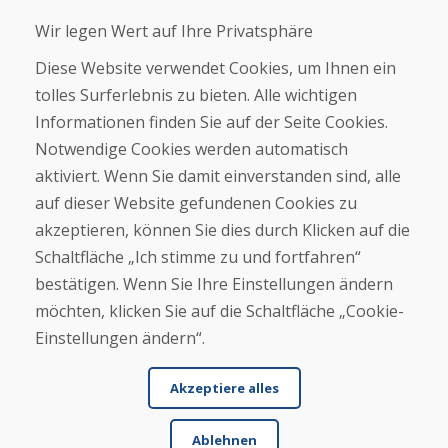
Helpline
Wir legen Wert auf Ihre Privatsphäre
+421 919 282 306
Diese Website verwendet Cookies, um Ihnen ein
info@domivosport.de
tolles Surferlebnis zu bieten. Alle wichtigen
Informationen finden Sie auf der Seite Cookies.
Über uns
Notwendige Cookies werden automatisch
Blog
Über uns
aktiviert. Wenn Sie damit einverstanden sind, alle
Geschäft
auf dieser Website gefundenen Cookies zu
Kontakt
akzeptieren, können Sie dies durch Klicken auf die
Schaltfläche „Ich stimme zu und fortfahren“
Kaufen
bestätigen. Wenn Sie Ihre Einstellungen ändern
E-Shop
möchten, klicken Sie auf die Schaltfläche „Cookie-
Impressum
Geschäftsbedingungen
Einstellungen ändern“.
Transport
Zahlung
Akzeptiere alles
Beschwerde
Rückgabe und Umtausch von Waren
Schutz personenbezogener Daten
Ablehnen