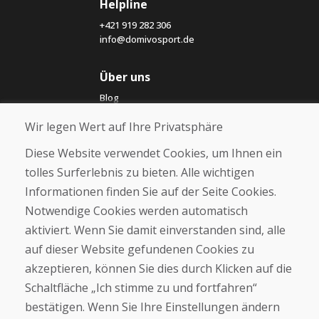
Helpline
+421 919 282 306
info@domivosport.de
Über uns
Blog
Über uns
Wir legen Wert auf Ihre Privatsphäre
Geschäft
Kontakt
Diese Website verwendet Cookies, um Ihnen ein
tolles Surferlebnis zu bieten. Alle wichtigen
Kaufen
Informationen finden Sie auf der Seite Cookies.
E-Shop
Notwendige Cookies werden automatisch
Impressum
Geschäftsbedingungen
aktiviert. Wenn Sie damit einverstanden sind, alle
Transport
auf dieser Website gefundenen Cookies zu
Zahlung
akzeptieren, können Sie dies durch Klicken auf die
Beschwerde
Rückgabe und Umtausch von Waren
Schaltfläche „Ich stimme zu und fortfahren“
Schutz personenbezogener Daten
bestätigen. Wenn Sie Ihre Einstellungen ändern
Cookies