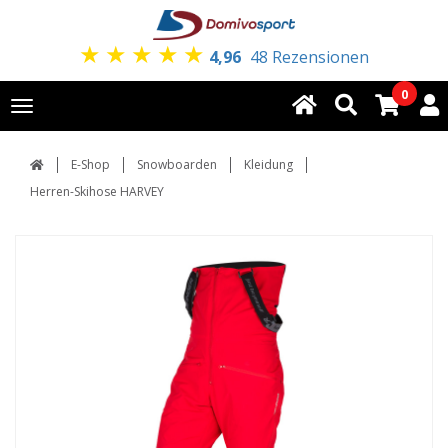
★
★
★
★
★
4,96
48 Rezensionen
0
Toggle
navigation
E-Shop
Snowboarden
Kleidung
Herren-Skihose HARVEY