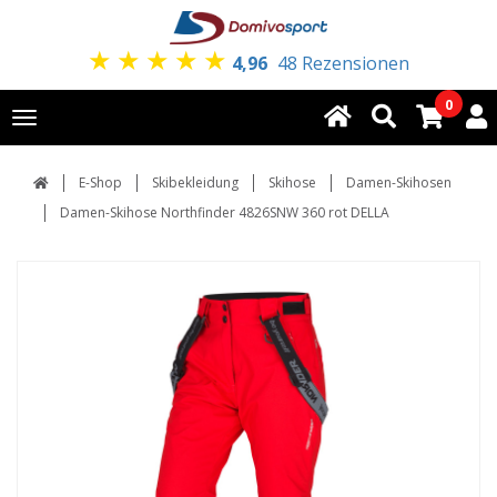
★
★
★
★
★
4,96
48 Rezensionen
0
Toggle
navigation
E-Shop
Skibekleidung
Skihose
Damen-Skihosen
Damen-Skihose Northfinder 4826SNW 360 rot DELLA