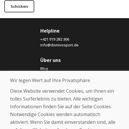
Schicken
Helpline
+421 919 282 306
info@domivosport.de
Über uns
Blog
Über uns
Wir legen Wert auf Ihre Privatsphäre
Geschäft
Kontakt
Diese Website verwendet Cookies, um Ihnen ein
tolles Surferlebnis zu bieten. Alle wichtigen
Kaufen
Informationen finden Sie auf der Seite Cookies.
E-Shop
Notwendige Cookies werden automatisch
Impressum
Geschäftsbedingungen
aktiviert. Wenn Sie damit einverstanden sind, alle
Transport