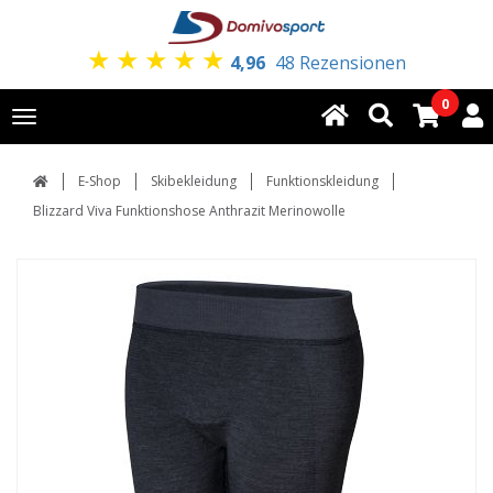
★
★
★
★
★
4,96
48 Rezensionen
0
Toggle
navigation
E-Shop
Skibekleidung
Funktionskleidung
Blizzard Viva Funktionshose Anthrazit Merinowolle