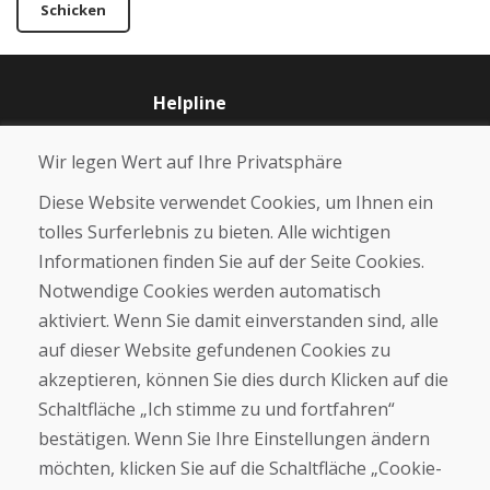
Schicken
Helpline
+421 919 282 306
info@domivosport.de
Wir legen Wert auf Ihre Privatsphäre
Diese Website verwendet Cookies, um Ihnen ein
Über uns
tolles Surferlebnis zu bieten. Alle wichtigen
Blog
Informationen finden Sie auf der Seite Cookies.
Über uns
Notwendige Cookies werden automatisch
Geschäft
Kontakt
aktiviert. Wenn Sie damit einverstanden sind, alle
auf dieser Website gefundenen Cookies zu
Kaufen
akzeptieren, können Sie dies durch Klicken auf die
E-Shop
Schaltfläche „Ich stimme zu und fortfahren“
Impressum
bestätigen. Wenn Sie Ihre Einstellungen ändern
Geschäftsbedingungen
möchten, klicken Sie auf die Schaltfläche „Cookie-
Transport
Zahlung