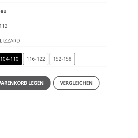
eu
112
LIZZARD
104-110
116-122
152-158
WARENKORB LEGEN
VERGLEICHEN