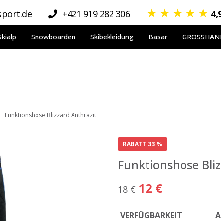
★
★
★
★
★
port.de
+421 919 282 306
4,
Skialp
Snowboarden
Skibekleidung
Basar
GROSSHAN
Funktionshose Blizzard Anthrazit
RABATT 33 %
Funktionshose Bliz
12 €
18 €
VERFÜGBARKEIT
A