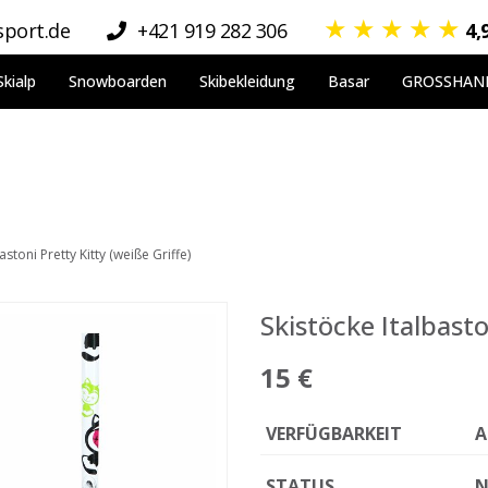
★
★
★
★
★
port.de
+421 919 282 306
4,
Skialp
Snowboarden
Skibekleidung
Basar
GROSSHAN
astoni Pretty Kitty (weiße Griffe)
Skistöcke Italbasto
15 €
VERFÜGBARKEIT
A
STATUS
N