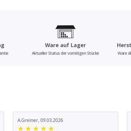
ng
Ware auf Lager
Herst
antie
Aktueller Status der vorrätigen Stücke
Ware di
A.Greiner, 09.03.2026
★
★
★
★
★