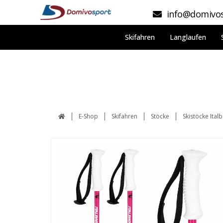
info@domivos
Skifahren
Langlaufen
E-Shop
Skifahren
Stöcke
Skistöcke Italb