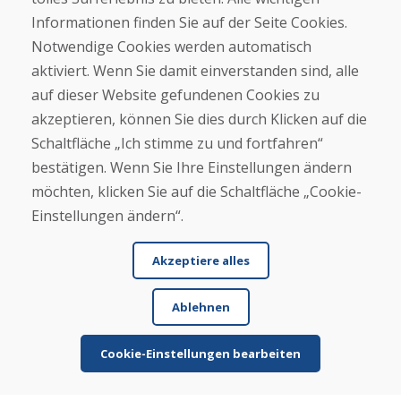
★
★
★
★
★
Informationen finden Sie auf der Seite Cookies.
Ware wurde gut verpackt und kam zeitnah, der
Notwendige Cookies werden automatisch
Zustand war wie beschrieben
aktiviert. Wenn Sie damit einverstanden sind, alle
auf dieser Website gefundenen Cookies zu
akzeptieren, können Sie dies durch Klicken auf die
Schaltfläche „Ich stimme zu und fortfahren“
bestätigen. Wenn Sie Ihre Einstellungen ändern
möchten, klicken Sie auf die Schaltfläche „Cookie-
Einstellungen ändern“.
Jürgen Reinhard , 17.12.2025
★
★
★
★
★
Akzeptiere alles
Wir haben ein paar gebrauchte Ski bestellt und
innerhalb von 4 Werktagen erhalten. Sie Ski sind
Ablehnen
ge...
Cookie-Einstellungen bearbeiten
Mehr lesen ...