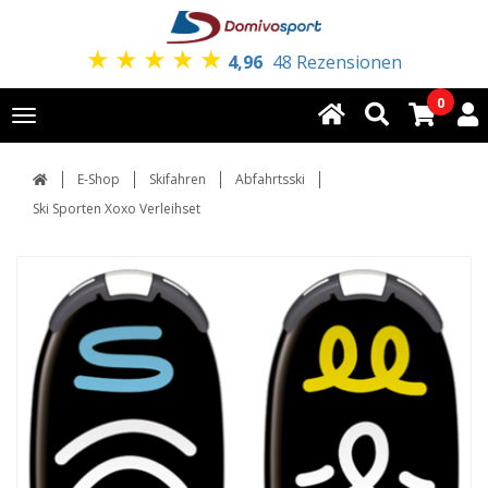
★
★
★
★
★
4,96
48 Rezensionen
0
Toggle
navigation
E-Shop
Skifahren
Abfahrtsski
Ski Sporten Xoxo Verleihset