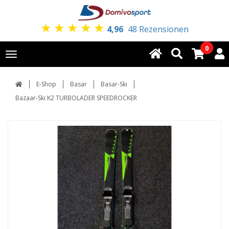
★
★
★
★
★
4,96
48 Rezensionen
0
Toggle
navigation
E-Shop
Basar
Basar-Ski
Bazaar-Ski K2 TURBOLADER SPEEDROCKER