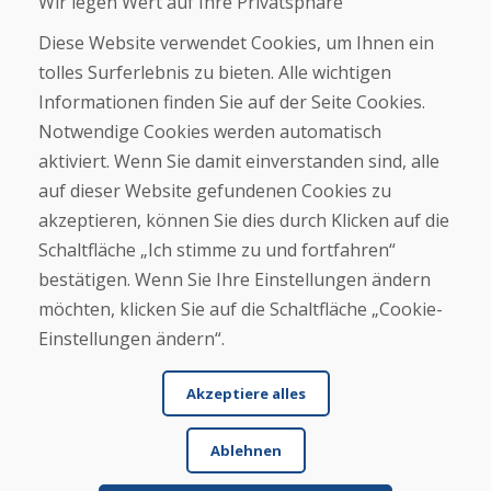
Wir legen Wert auf Ihre Privatsphäre
Geschäft
Kontakt
Diese Website verwendet Cookies, um Ihnen ein
tolles Surferlebnis zu bieten. Alle wichtigen
Kaufen
Informationen finden Sie auf der Seite Cookies.
E-Shop
Notwendige Cookies werden automatisch
Impressum
Geschäftsbedingungen
aktiviert. Wenn Sie damit einverstanden sind, alle
Transport
auf dieser Website gefundenen Cookies zu
Zahlung
akzeptieren, können Sie dies durch Klicken auf die
Beschwerde
Rückgabe und Umtausch von Waren
Schaltfläche „Ich stimme zu und fortfahren“
Schutz personenbezogener Daten
bestätigen. Wenn Sie Ihre Einstellungen ändern
Cookies
möchten, klicken Sie auf die Schaltfläche „Cookie-
Einstellungen ändern“.
Akzeptiere alles
Ablehnen
© DOMIVOSPORT 2026, Alle Rechte vorbehalten