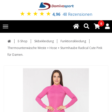
★
★
★
★
★
4,96
48 Rezensionen
0
Toggle
navigation
E-Shop
Skibekleidung
Funktionskleidung
Thermounterwäsche Weste + Hose + Sturmhaube Radical Cute Pink
für Damen.