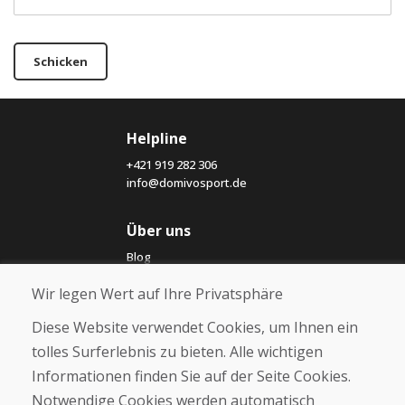
Schicken
Helpline
+421 919 282 306
info@domivosport.de
Über uns
Blog
Über uns
Wir legen Wert auf Ihre Privatsphäre
Geschäft
Kontakt
Diese Website verwendet Cookies, um Ihnen ein
tolles Surferlebnis zu bieten. Alle wichtigen
Kaufen
Informationen finden Sie auf der Seite Cookies.
E-Shop
Notwendige Cookies werden automatisch
Impressum