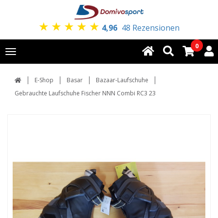
★
★
★
★
★
4,96
48 Rezensionen
0
Toggle
navigation
E-Shop
Basar
Bazaar-Laufschuhe
Gebrauchte Laufschuhe Fischer NNN Combi RC3 23