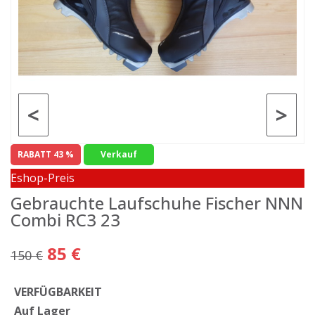
<
>
RABATT 43 %
Verkauf
Eshop-Preis
Gebrauchte Laufschuhe Fischer NNN
Combi RC3 23
85 €
150 €
VERFÜGBARKEIT
Auf Lager