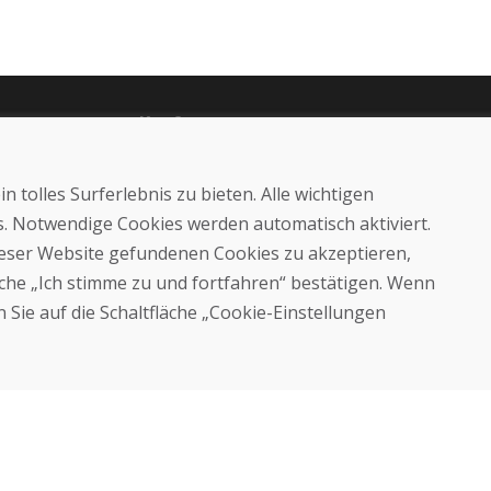
Kaufen
E-Shop
Impressum
 tolles Surferlebnis zu bieten. Alle wichtigen
Geschäftsbedingungen
Transport
es. Notwendige Cookies werden automatisch aktiviert.
Zahlung
dieser Website gefundenen Cookies zu akzeptieren,
Beschwerde
läche „Ich stimme zu und fortfahren“ bestätigen. Wenn
Rückgabe und Umtausch von
Waren
 Sie auf die Schaltfläche „Cookie-Einstellungen
Schutz personenbezogener
Daten
Cookies