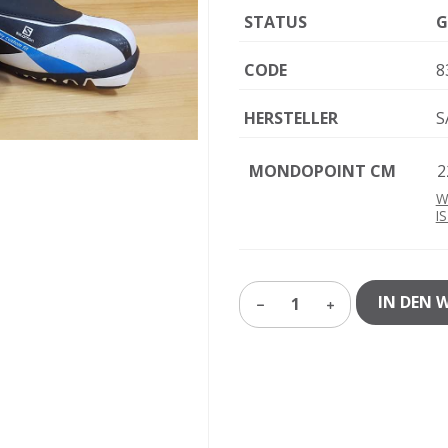
STATUS
G
CODE
8
HERSTELLER
S
MONDOPOINT CM
2
W
I
IN DEN 
1