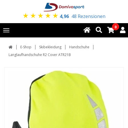
★
★
★
★
★
4,96
48 Rezensionen
0
Toggle
navigation
E-Shop
Skibekleidung
Handschuhe
Langlaufhandschuhe R2 Cover ATR21B