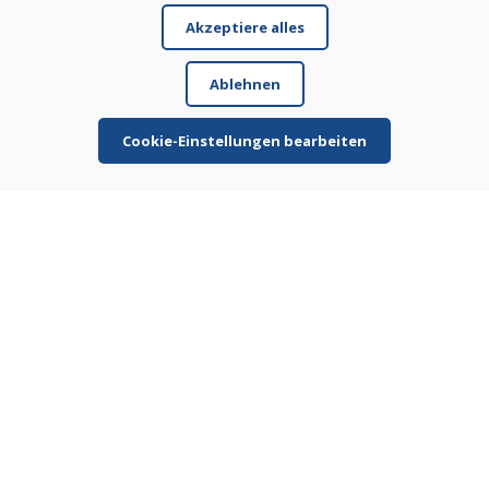
Geschäft
Akzeptiere alles
Kontakt
Ablehnen
Kaufen
E-Shop
Cookie-Einstellungen bearbeiten
Impressum
Geschäftsbedingungen
Transport
Zahlung
Beschwerde
Rückgabe und Umtausch von Waren
Schutz personenbezogener Daten
Cookies