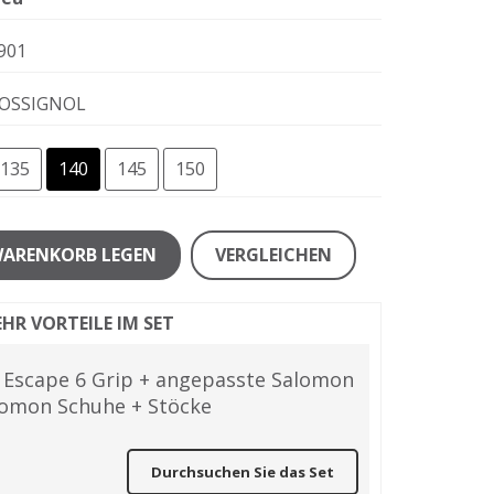
901
OSSIGNOL
135
140
145
150
WARENKORB LEGEN
VERGLEICHEN
HR VORTEILE IM SET
 Escape 6 Grip + angepasste Salomon
omon Schuhe + Stöcke
Durchsuchen Sie das Set