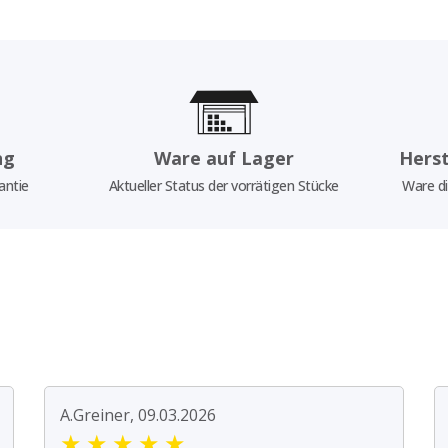
ng
Ware auf Lager
Herst
antie
Aktueller Status der vorrätigen Stücke
Ware di
A.Greiner, 09.03.2026
★
★
★
★
★