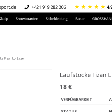
★
★
★
★
★
port.de
+421 919 282 306
4,
Skialp
Snowboarden
Skibekleidung
Basar
GROSSHAN
ke Fizan LL- Lager
Laufstöcke Fizan L
18 €
VERFÜGBARKEIT
A
STATUS
N