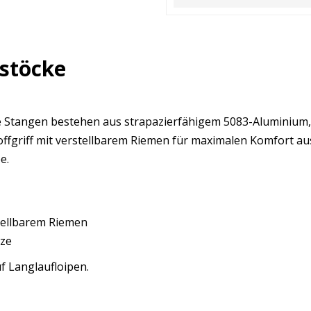
fstöcke
e Stangen bestehen aus strapazierfähigem 5083-Aluminium, d
toffgriff mit verstellbarem Riemen für maximalen Komfort aus
e.
stellbarem Riemen
tze
uf Langlaufloipen.