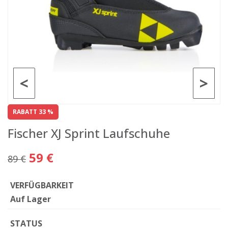
<
>
RABATT 33 %
Fischer XJ Sprint Laufschuhe
59 €
89 €
VERFÜGBARKEIT
Auf Lager
STATUS