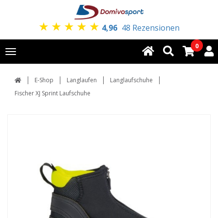
★
★
★
★
★
4,96
48 Rezensionen
0
Toggle
navigation
E-Shop
Langlaufen
Langlaufschuhe
Fischer XJ Sprint Laufschuhe