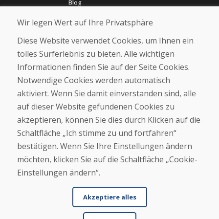
Blog
Über uns
Wir legen Wert auf Ihre Privatsphäre
Geschäft
Kontakt
Diese Website verwendet Cookies, um Ihnen ein
tolles Surferlebnis zu bieten. Alle wichtigen
Kaufen
Informationen finden Sie auf der Seite Cookies.
E-Shop
Notwendige Cookies werden automatisch
Impressum
Geschäftsbedingungen
aktiviert. Wenn Sie damit einverstanden sind, alle
Transport
auf dieser Website gefundenen Cookies zu
Zahlung
akzeptieren, können Sie dies durch Klicken auf die
Beschwerde
Rückgabe und Umtausch von Waren
Schaltfläche „Ich stimme zu und fortfahren“
Schutz personenbezogener Daten
bestätigen. Wenn Sie Ihre Einstellungen ändern
Cookies
möchten, klicken Sie auf die Schaltfläche „Cookie-
Einstellungen ändern“.
Akzeptiere alles