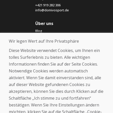
+421 919 282 306
info@domivosport.de
Über uns
Blog
Über uns
Wir legen Wert auf Ihre Privatsphäre
Geschäft
Kontakt
Diese Website verwendet Cookies, um Ihnen ein
tolles Surferlebnis zu bieten. Alle wichtigen
Kaufen
Informationen finden Sie auf der Seite Cookies.
E-Shop
Notwendige Cookies werden automatisch
Impressum
Geschäftsbedingungen
aktiviert. Wenn Sie damit einverstanden sind, alle
Transport
auf dieser Website gefundenen Cookies zu
Zahlung
akzeptieren, können Sie dies durch Klicken auf die
Beschwerde
Rückgabe und Umtausch von Waren
Schaltfläche „Ich stimme zu und fortfahren“
Schutz personenbezogener Daten
bestätigen. Wenn Sie Ihre Einstellungen ändern
Cookies
möchten, klicken Sie auf die Schaltfläche „Cookie-