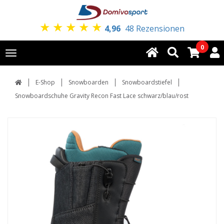
★
★
★
★
★
4,96
48 Rezensionen
0
Toggle
navigation
E-Shop
Snowboarden
Snowboardstiefel
Snowboardschuhe Gravity Recon Fast Lace schwarz/blau/rost