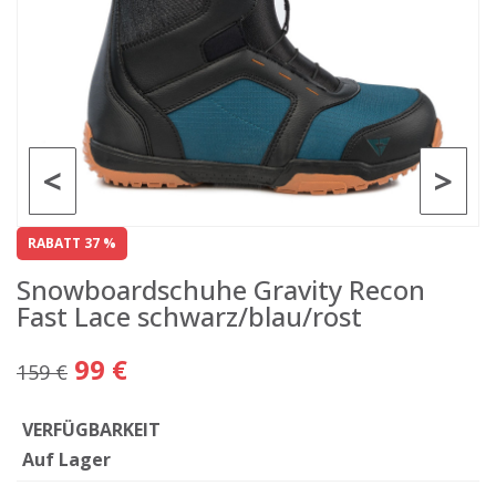
<
>
RABATT 37 %
Snowboardschuhe Gravity Recon
Fast Lace schwarz/blau/rost
99 €
159 €
VERFÜGBARKEIT
Auf Lager