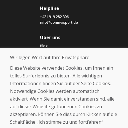
Helpline
+421 919 282 306
info@domivosport.de
Über uns
Blog
Über uns
Wir legen Wert auf Ihre Privatsphäre
Geschäft
Kontakt
Diese Website verwendet Cookies, um Ihnen ein
tolles Surferlebnis zu bieten. Alle wichtigen
Kaufen
Informationen finden Sie auf der Seite Cookies.
E-Shop
Notwendige Cookies werden automatisch
Impressum
Geschäftsbedingungen
aktiviert. Wenn Sie damit einverstanden sind, alle
Transport
auf dieser Website gefundenen Cookies zu
Zahlung
akzeptieren, können Sie dies durch Klicken auf die
Beschwerde
Rückgabe und Umtausch von Waren
Schaltfläche „Ich stimme zu und fortfahren“
Schutz personenbezogener Daten