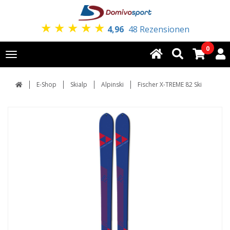
★
★
★
★
★
4,96
48 Rezensionen
0
Toggle
navigation
E-Shop
Skialp
Alpinski
Fischer X-TREME 82 Ski