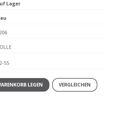
uf Lager
eu
206
OLLE
2-55
WARENKORB LEGEN
VERGLEICHEN