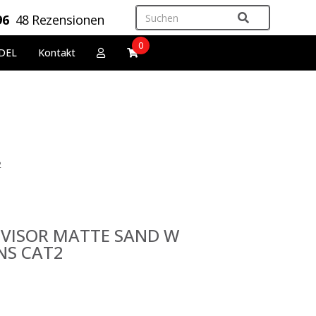
96
48 Rezensionen
0
DEL
Kontakt
2
T VISOR MATTE SAND W
NS CAT2