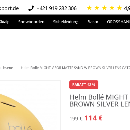
★
★
★
★
★
port.de
+421 919 282 306
4,
Skialp
Snowboarden
Skibekleidung
Basar
GROSSHAN
wachsene
Helm Bollé MIGHT VISOR MATTE SAND W BROWN SILVER LENS CAT
RABATT 42 %
Helm Bollé MIGH
BROWN SILVER LE
114 €
199 €