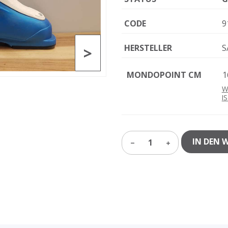
CODE
9
HERSTELLER
S
>
MONDOPOINT CM
1
W
I
IN DEN 
1