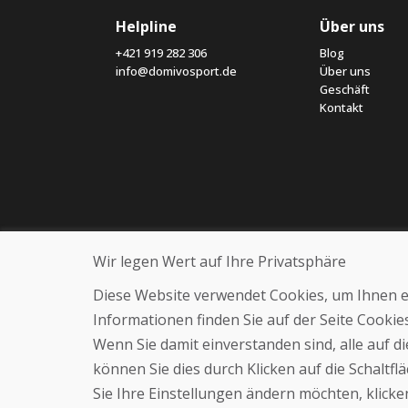
Helpline
Über uns
+421 919 282 306
Blog
info@domivosport.de
Über uns
Geschäft
Kontakt
Wir legen Wert auf Ihre Privatsphäre
Diese Website verwendet Cookies, um Ihnen ein
Informationen finden Sie auf der Seite Cooki
Wenn Sie damit einverstanden sind, alle auf 
können Sie dies durch Klicken auf die Schaltf
Sie Ihre Einstellungen ändern möchten, klicken