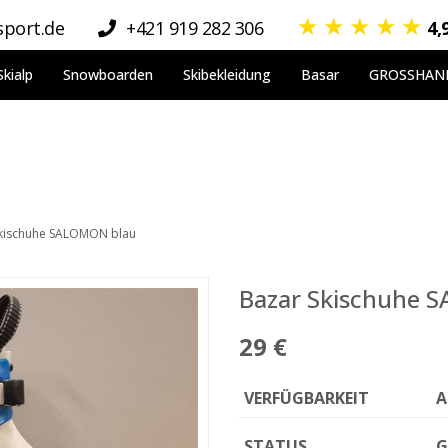
★
★
★
★
★
port.de
+421 919 282 306
4,
Skialp
Snowboarden
Skibekleidung
Basar
GROSSHAN
Skischuhe SALOMON blau
Bazar Skischuhe 
29 €
VERFÜGBARKEIT
A
STATUS
G