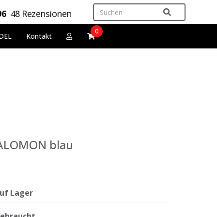
96
48 Rezensionen
0
DEL
Kontakt
SALOMON blau
uf Lager
ebraucht