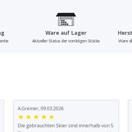
ng
Ware auf Lager
Herst
antie
Aktueller Status der vorrätigen Stücke
Ware di
A.Greiner, 09.03.2026
★
★
★
★
★
Die gebrauchten Skier sind innerhalb von 5