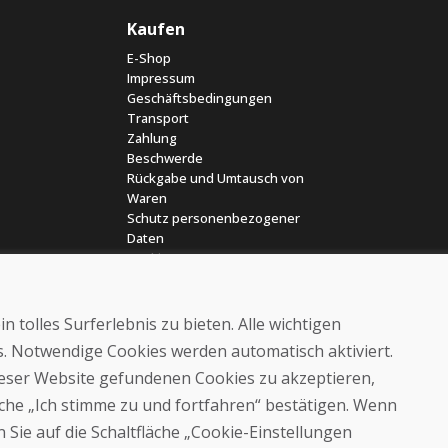
Kaufen
E-Shop
Impressum
Geschäftsbedingungen
Transport
Zahlung
Beschwerde
Rückgabe und Umtausch von
Waren
Schutz personenbezogener
Daten
Cookies
 tolles Surferlebnis zu bieten. Alle wichtigen
es. Notwendige Cookies werden automatisch aktiviert.
dieser Website gefundenen Cookies zu akzeptieren,
läche „Ich stimme zu und fortfahren“ bestätigen. Wenn
© DOMIVOSPORT 2026, Alle Rechte vorbehalten
 Sie auf die Schaltfläche „Cookie-Einstellungen
DUFEKSOFT
-
Website-Erstellung
,
Erstellung von E-Shops