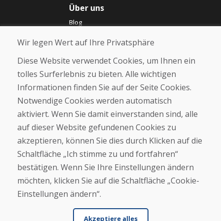
Über uns
Blog
Über uns
Wir legen Wert auf Ihre Privatsphäre
Geschäft
Kontakt
Diese Website verwendet Cookies, um Ihnen ein
tolles Surferlebnis zu bieten. Alle wichtigen
Kaufen
Informationen finden Sie auf der Seite Cookies.
E-Shop
Notwendige Cookies werden automatisch
Impressum
Geschäftsbedingungen
aktiviert. Wenn Sie damit einverstanden sind, alle
Transport
auf dieser Website gefundenen Cookies zu
Zahlung
akzeptieren, können Sie dies durch Klicken auf die
Beschwerde
Rückgabe und Umtausch von Waren
Schaltfläche „Ich stimme zu und fortfahren“
Schutz personenbezogener Daten
bestätigen. Wenn Sie Ihre Einstellungen ändern
Cookies
möchten, klicken Sie auf die Schaltfläche „Cookie-
Einstellungen ändern“.
Akzeptiere alles