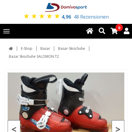
★
★
★
★
★
4,96
48 Rezensionen
0
Toggle
navigation
E-Shop
Basar
Basar-Skischuhe
Bazar Skischuhe SALOMON T2
<
>