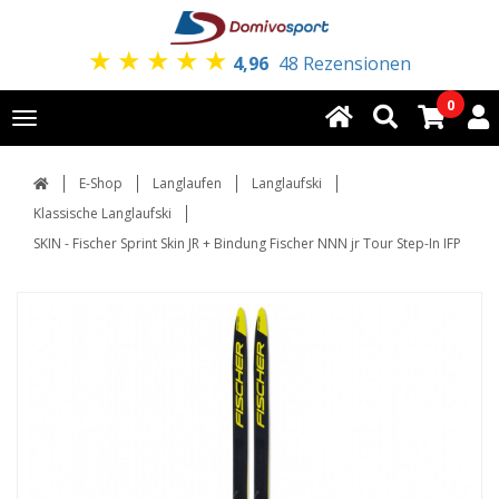
★
★
★
★
★
4,96
48 Rezensionen
0
Toggle
navigation
E-Shop
Langlaufen
Langlaufski
Klassische Langlaufski
SKIN - Fischer Sprint Skin JR + Bindung Fischer NNN jr Tour Step-In IFP