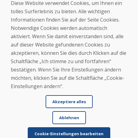
Diese Website verwendet Cookies, um Ihnen ein
tolles Surferlebnis zu bieten. Alle wichtigen
Kaufen
Informationen finden Sie auf der Seite Cookies.
E-Shop
Notwendige Cookies werden automatisch
Impressum
Geschäftsbedingungen
aktiviert. Wenn Sie damit einverstanden sind, alle
Transport
auf dieser Website gefundenen Cookies zu
Zahlung
akzeptieren, können Sie dies durch Klicken auf die
Beschwerde
Rückgabe und Umtausch von Waren
Schaltfläche „Ich stimme zu und fortfahren“
Schutz personenbezogener Daten
bestätigen. Wenn Sie Ihre Einstellungen ändern
Cookies
möchten, klicken Sie auf die Schaltfläche „Cookie-
Einstellungen ändern“.
Akzeptiere alles
Ablehnen
© DOMIVOSPORT 2026, Alle Rechte vorbehalten
DUFEKSOFT
-
Website-Erstellung
,
Erstellung von E-Shops
Cookie-Einstellungen bearbeiten