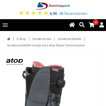
★
★
★
★
★
4,96
48 Rezensionen
0
Toggle
navigation
E-Shop
Snowboarden
Snowboardstiefel
Snowboardstiefel Gravity Aura Atop blauer Denim/Gummi