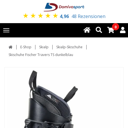
★
★
★
★
★
4,96
48 Rezensionen
0
Toggle
navigation
E-Shop
Skialp
Skialp-Skischuhe
Skischuhe Fischer Travers TS dunkelblau