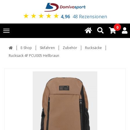
★
★
★
★
★
4,96
48 Rezensionen
0
Toggle
navigation
E-Shop
Skifahren
Zubehör
Rucksäcke
Rucksack 4F PCU005 Hellbraun