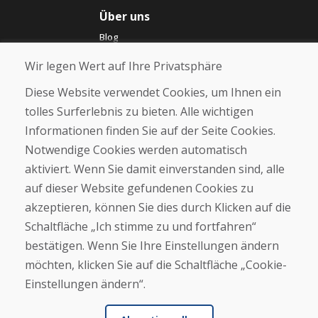
Über uns
Blog
Über uns
Wir legen Wert auf Ihre Privatsphäre
Geschäft
Kontakt
Diese Website verwendet Cookies, um Ihnen ein
tolles Surferlebnis zu bieten. Alle wichtigen
Kaufen
Informationen finden Sie auf der Seite Cookies.
E-Shop
Notwendige Cookies werden automatisch
Impressum
Geschäftsbedingungen
aktiviert. Wenn Sie damit einverstanden sind, alle
Transport
auf dieser Website gefundenen Cookies zu
Zahlung
akzeptieren, können Sie dies durch Klicken auf die
Beschwerde
Rückgabe und Umtausch von Waren
Schaltfläche „Ich stimme zu und fortfahren“
Schutz personenbezogener Daten
bestätigen. Wenn Sie Ihre Einstellungen ändern
Cookies
möchten, klicken Sie auf die Schaltfläche „Cookie-
Einstellungen ändern“.