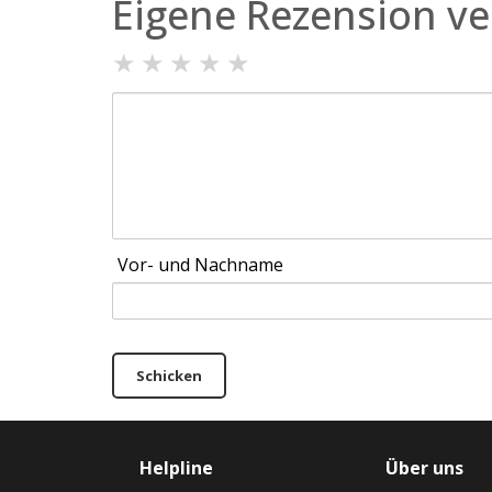
Eigene Rezension ve
★
★
★
★
★
Vor- und Nachname
Schicken
Helpline
Über uns