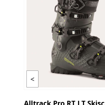
<
Alltrack Pro RT LT Skis