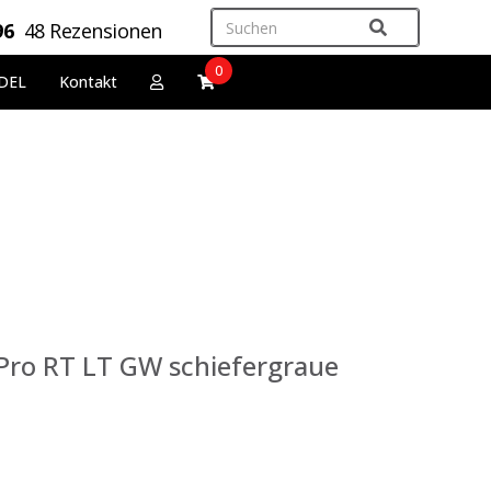
96
48 Rezensionen
0
DEL
Kontakt
 Pro RT LT GW schiefergraue