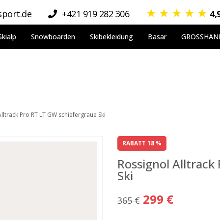
★
★
★
★
★
port.de
+421 919 282 306
4,
Skialp
Snowboarden
Skibekleidung
Basar
GROSSHAN
lltrack Pro RT LT GW schiefergraue Ski
RABATT 18 %
Rossignol Alltrack
Ski
299 €
365 €