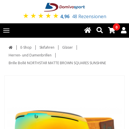
★
★
★
★
★
4,96
48 Rezensionen
0
Toggle
navigation
E-Shop
Skifahren
Gläser
Herren- und Damenbrillen
Brille Bollé NORTHSTAR MATTE BROWN SQUARES SUNSHINE