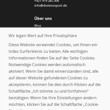
+421 919 282 306
info@domivosport.de
Über uns
Blog
Über uns
Wir legen Wert auf Ihre Privatsphäre
Geschäft
Kontakt
Diese Website verwendet Cookies, um Ihnen ein
tolles Surferlebnis zu bieten. Alle wichtigen
Kaufen
Informationen finden Sie auf der Seite Cookies.
E-Shop
Notwendige Cookies werden automatisch
Impressum
Geschäftsbedingungen
aktiviert. Wenn Sie damit einverstanden sind, alle
Transport
auf dieser Website gefundenen Cookies zu
Zahlung
akzeptieren, können Sie dies durch Klicken auf die
Beschwerde
Rückgabe und Umtausch von Waren
Schaltfläche „Ich stimme zu und fortfahren“
Schutz personenbezogener Daten
bestätigen. Wenn Sie Ihre Einstellungen ändern
Cookies
möchten, klicken Sie auf die Schaltfläche „Cookie-