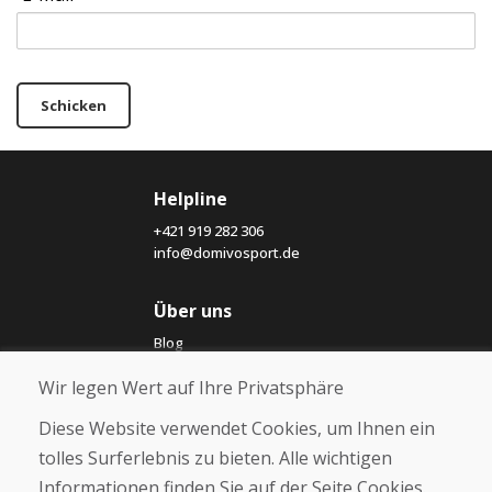
Schicken
Helpline
+421 919 282 306
info@domivosport.de
Über uns
Blog
Über uns
Wir legen Wert auf Ihre Privatsphäre
Geschäft
Kontakt
Diese Website verwendet Cookies, um Ihnen ein
tolles Surferlebnis zu bieten. Alle wichtigen
Kaufen
Informationen finden Sie auf der Seite Cookies.