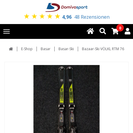
★
★
★
★
★
4,96
48 Rezensionen
0
Toggle
navigation
E-Shop
Basar
Basar-Ski
Bazaar-Ski VÖLKL RTM 76