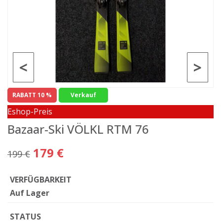
<
>
RABATT 10 %
Verkauf
Eshop-Preis
Bazaar-Ski VÖLKL RTM 76
179 €
199 €
VERFÜGBARKEIT
Auf Lager
STATUS