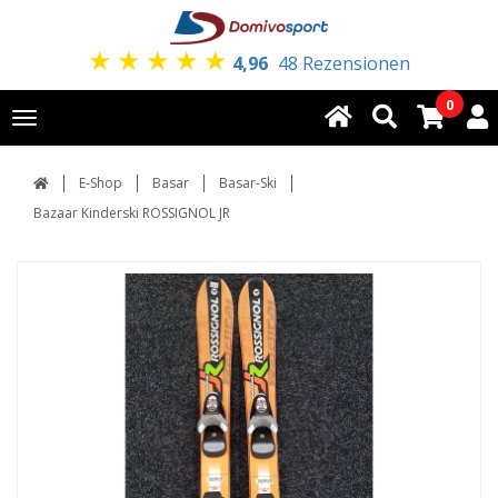
★
★
★
★
★
4,96
48 Rezensionen
0
Toggle
navigation
E-Shop
Basar
Basar-Ski
Bazaar Kinderski ROSSIGNOL JR