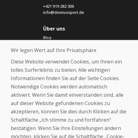
+421 919 282 306
info@domivosport.de
Über uns
Blog
Über uns
Wir legen Wert auf Ihre Privatsphäre
Geschäft
Kontakt
Diese Website verwendet Cookies, um Ihnen ein
tolles Surferlebnis zu bieten. Alle wichtigen
Kaufen
Informationen finden Sie auf der Seite Cookies.
E-Shop
Notwendige Cookies werden automatisch
Impressum
Geschäftsbedingungen
aktiviert. Wenn Sie damit einverstanden sind, alle
Transport
auf dieser Website gefundenen Cookies zu
Zahlung
akzeptieren, können Sie dies durch Klicken auf die
Beschwerde
Rückgabe und Umtausch von Waren
Schaltfläche „Ich stimme zu und fortfahren“
Schutz personenbezogener Daten
bestätigen. Wenn Sie Ihre Einstellungen ändern
Cookies
möchten, klicken Sie auf die Schaltfläche „Cookie-