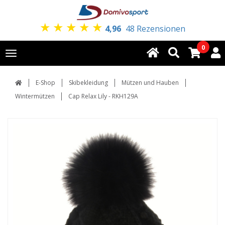
★
★
★
★
★
4,96
48 Rezensionen
0
Toggle
navigation
E-Shop
Skibekleidung
Mützen und Hauben
Wintermützen
Cap Relax Lily - RKH129A