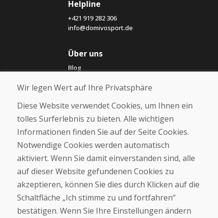
Helpline
+421 919 282 306
info@domivosport.de
Über uns
Blog
Über uns
Wir legen Wert auf Ihre Privatsphäre
Geschäft
Kontakt
Diese Website verwendet Cookies, um Ihnen ein
tolles Surferlebnis zu bieten. Alle wichtigen
Kaufen
Informationen finden Sie auf der Seite Cookies.
E-Shop
Notwendige Cookies werden automatisch
Impressum
Geschäftsbedingungen
aktiviert. Wenn Sie damit einverstanden sind, alle
Transport
auf dieser Website gefundenen Cookies zu
Zahlung
akzeptieren, können Sie dies durch Klicken auf die
Beschwerde
Rückgabe und Umtausch von Waren
Schaltfläche „Ich stimme zu und fortfahren“
Schutz personenbezogener Daten
bestätigen. Wenn Sie Ihre Einstellungen ändern
Cookies